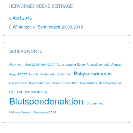
HERVORGEHOBENE BEITRÄGE
April 2016
Winterzeit -> Sommerzeit 29.03.2015
SCHLAGWORTE
Aktivnacht
April 2016
April 2017
Aqua-Jogging-Kurse
Arbeitslosengeld
August
Babyschwimmen
August 2017
Aus der Kreisstadt - Hoffenheim
Backofenfest
Bauerhofbrunch
Bauernstammtisch
Beach-Party
Beach-Volleyball
Big Band
Bilderausstellung
Blutspendenaktion
Brunnenfest
Chinesenbesuch
Dezember 2015