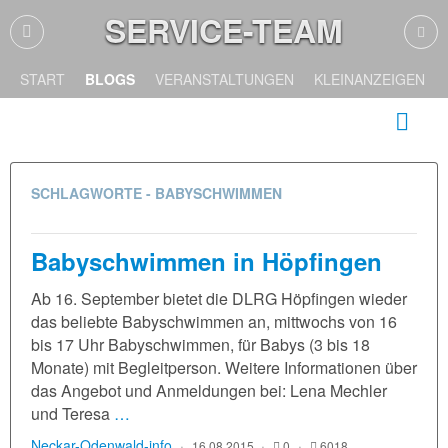
SERVICE-TEAM
START
BLOGS
VERANSTALTUNGEN
KLEINANZEIGEN
SCHLAGWORTE - BABYSCHWIMMEN
Babyschwimmen in Höpfingen
Ab 16. September bietet die DLRG Höpfingen wieder
das beliebte Babyschwimmen an, mittwochs von 16
bis 17 Uhr Babyschwimmen, für Babys (3 bis 18
Monate) mit Begleitperson. Weitere Informationen über
das Angebot und Anmeldungen bei: Lena Mechler
und Teresa
…
Neckar-Odenwald-info
16.08.2015
0
6018